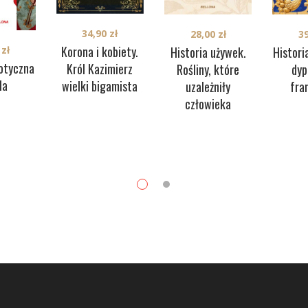
34,90
zł
28,00
zł
3
Korona i kobiety.
Historia używek.
Histori
0
zł
rotyczna
Król Kazimierz
Rośliny, które
dyp
la
wielki bigamista
uzależniły
fra
człowieka