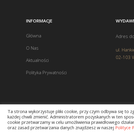
INFORMACJE
WYDAWN
Główna
Adres do
O Nas
ul. Hanki
02-103 
Aktualności
Polityka Prywatności
Ta strona wykorzystuje pliki cookie, przy czym odbywa się to 
każdej chwili zmienić. Administratorem pozyskanych w ten sposó
cookie przetwarzamy w celu umożliwienia prawidłowego działani
oraz zasad przetwarzania danych znajdziesz w naszej
Polityce 