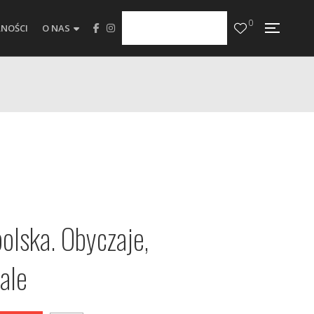
0
NOŚCI
O NAS
olska. Obyczaje,
dale