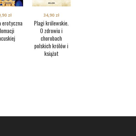
9,90
zł
34,90
zł
34,90
zł
a erotyczna
Plagi królewskie.
Z espresso przez
lomacji
O zdrowiu i
Europę
u
ncuskiej
chorobach
polskich królów i
książat