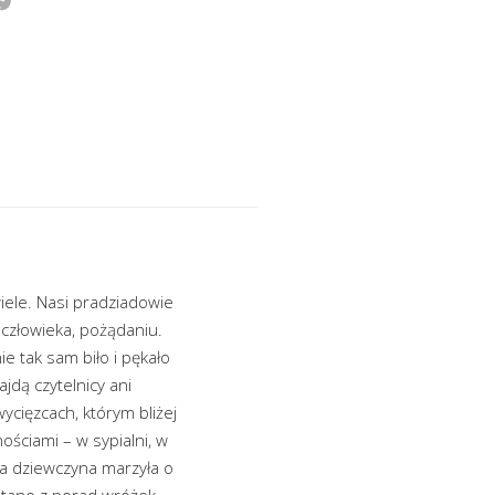
wiele. Nasi pradziadowie
 człowieka, pożądaniu.
 tak sam biło i pękało
jdą czytelnicy ani
ycięzcach, którym bliżej
ościami – w sypialni, w
żda dziewczyna marzyła o
stano z porad wróżek.