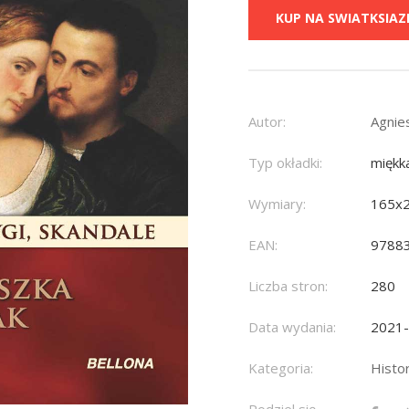
KUP NA SWIATKSIAZK
Autor:
Agnie
Typ okładki:
miękk
Wymiary:
165x
EAN:
9788
Liczba stron:
280
Data wydania:
2021
Kategoria:
Histo
Podziel się