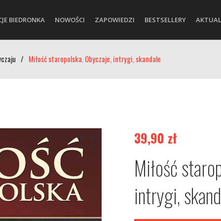
CJE BIEDRONKA
NOWOŚCI
ZAPOWIEDZI
BESTSELLERY
AKTUAL
yczaju
/
Miłość staropolska. Obyczaje, intrygi, skandale
39,90
zł
Miłość starop
intrygi, skan