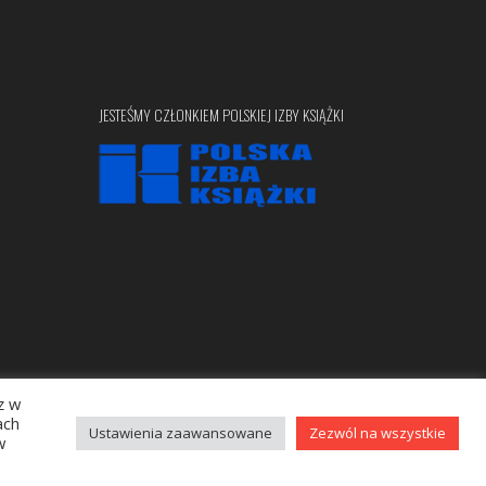
JESTEŚMY CZŁONKIEM POLSKIEJ IZBY KSIĄŻKI
z w
Copyright © 2020 bellona.pl
ach
Ustawienia zaawansowane
Zezwól na wszystkie
w