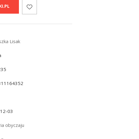
I.PL
szka Lisak
a
235
311164352
-12-03
ria obyczaju