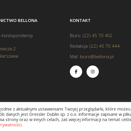
ICTWO BELLONA
KONTAKT
 korespondencji
Biuro:
(22) 45 70 402
Redakcja:
(22) 45 70 444
ewicza 2
Warszawa
Mail:
biuro@bellona.pl
zgodnie z aktualnymi ustawieniami Twojej przeglądarki, które możes
b danych jest Dressler Dublin sp. z o.o. Informacje zapisane w plik
a strony oraz w innych celach, zaś więcej informacji na temat celó
Prywatności
.