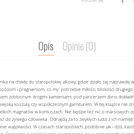
Opis
Opinie (0)
nika na chwilę do staropolskiej alkowy, gdzie działo się naprawdę 
ościom i pragnieniom, co my: potrzebie miłości, bliskości drugiego
em zdobionym drogimi kamieniami, pod pancerzem zbroi dokładnie
 wiejską koszulą czy współczesnym garniturem. W tej książce nie zna
ielkich magnatów w kontuszach. Nie będzie też nic o marsowych zw
ż do żywego człowieka. Odnajdą za to zwykłych ludzi z ich namiętn
ninie wątpliwości. W czasach staropolskich, podobnie jak i dziś, ka
ści. Śpiewano o niej piosenki, zaczytywano się w romansach, korzy