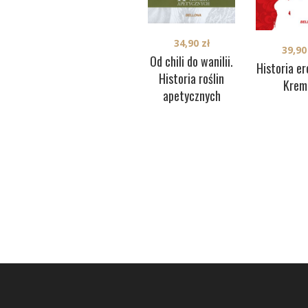
34,90
zł
39,9
Od chili do wanilii.
Historia e
Historia roślin
Krem
apetycznych