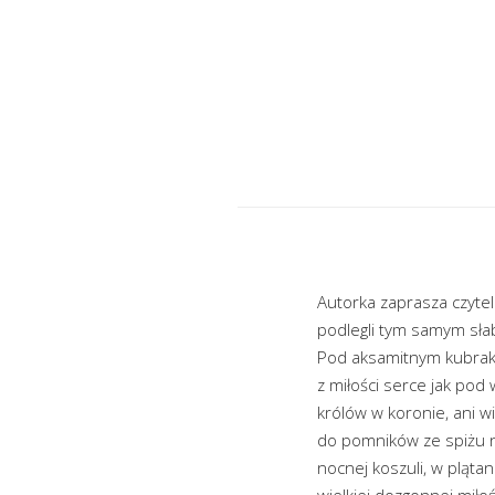
Autorka zaprasza czytel
podlegli tym samym słab
Pod aksamitnym kubraki
z miłości serce jak pod
królów w koronie, ani w
do pomników ze spiżu ni
nocnej koszuli, w pląta
wielkiej dozgonnej miło