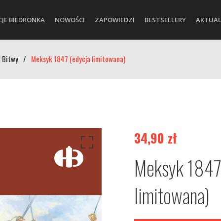
CJE BIEDRONKA
NOWOŚCI
ZAPOWIEDZI
BESTSELLERY
AKTUAL
 Bitwy
/
Meksyk 1847 (edycja limitowana)
34,90
zł
Meksyk 1847
limitowana)