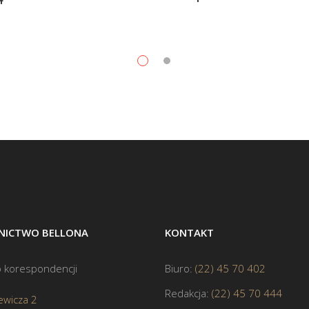
ICTWO BELLONA
KONTAKT
 korespondencji
Biuro:
(22) 45 70 402
Redakcja:
(22) 45 70 444
ewicza 2