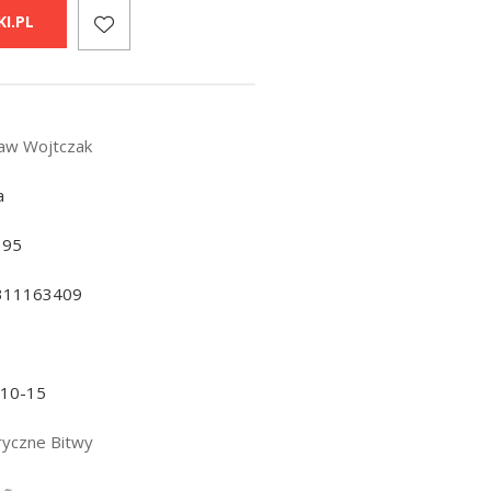
I.PL
ław Wojtczak
a
195
311163409
-10-15
ryczne Bitwy