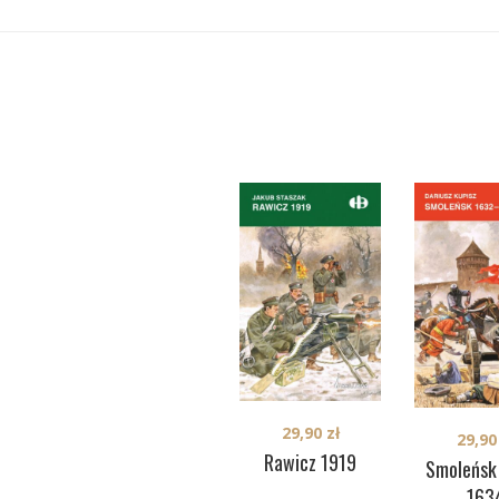
29,90
zł
29,9
Rawicz 1919
Smoleńsk
163