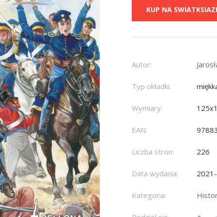
KUP NA SWIATKSIAZK
Autor:
Jaros
Typ okładki:
miękk
Wymiary:
125x
EAN:
9788
Liczba stron:
226
Data wydania:
2021
Kategoria:
Histo
Podziel się