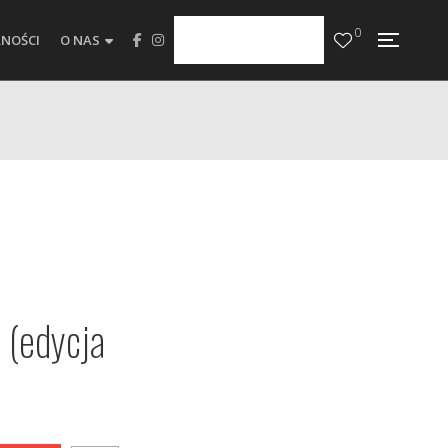
0
NOŚCI
O NAS
 (edycja