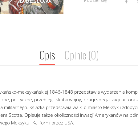
Opis
Opinie (0)
ykańsko-meksykańskiej 1846-1848 przedstawia wydarzenia komp
e, polityczne, przebieg i skutki wojny, z racji specjalizacji autor
 militarnego. Książka przedstawia walki o miasto Meksyk i zdobyci
tera Scotta. Opisuje także okoliczności inwazji Amerykanów na pó
ego Meksyku i Kalifornii przez USA.