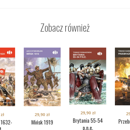
Zobacz również
29,90
zł
2
0
zł
29,90
zł
Brytania 55-54
Przeb
 1632-
Mińsk 1919
p.n.e.
4