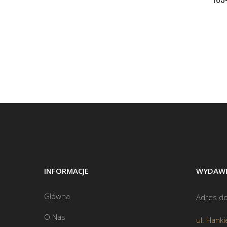
INFORMACJE
WYDAWN
Główna
Adres do
O Nas
ul. Hanki