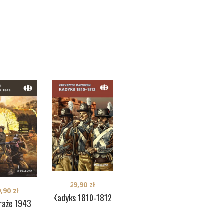
29,90
zł
9,90
zł
29,90
zł
Kadyks 1810-1812
raże 1943
Little Big Horn
Syb
1876