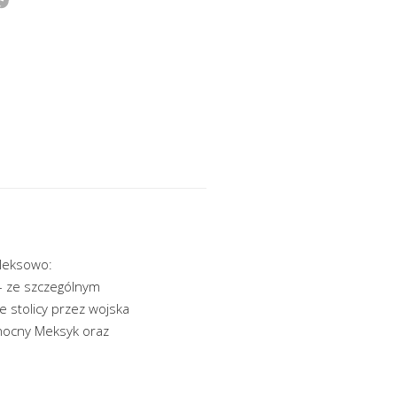
leksowo:
a – ze szczególnym
e stolicy przez wojska
łnocny Meksyk oraz