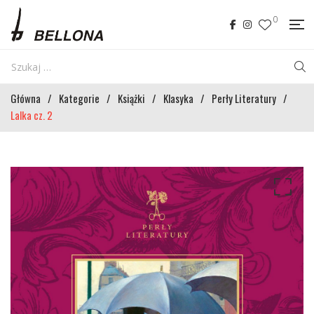
0
Główna
/
Kategorie
/
Książki
/
Klasyka
/
Perły Literatury
/
Lalka cz. 2