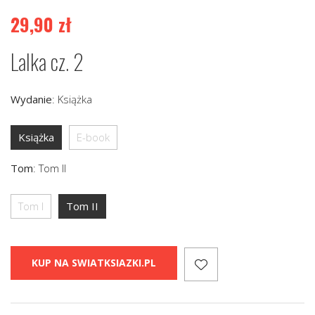
29,90
zł
Lalka cz. 2
Wydanie
:
Książka
Książka
E-book
Tom
:
Tom II
Tom I
Tom II
KUP NA SWIATKSIAZKI.PL