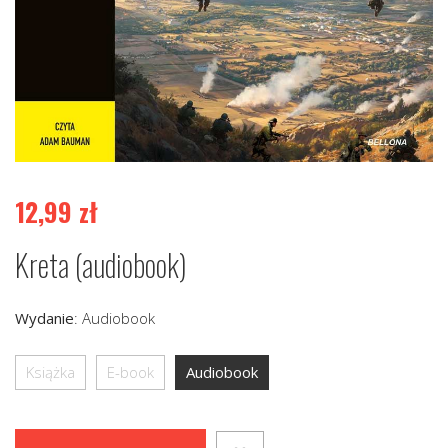
12,99
zł
Kreta (audiobook)
Wydanie
:
Audiobook
Książka
E-book
Audiobook