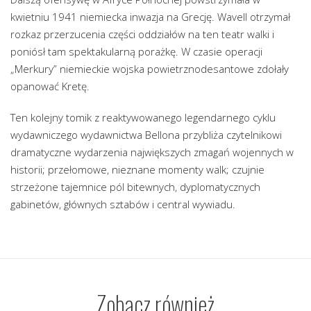
kwietniu 1941 niemiecka inwazja na Grecję. Wavell otrzymał
rozkaz przerzucenia części oddziałów na ten teatr walki i
poniósł tam spektakularną porażkę. W czasie operacji
„Merkury” niemieckie wojska powietrznodesantowe zdołały
opanować Kretę.
Ten kolejny tomik z reaktywowanego legendarnego cyklu
wydawniczego wydawnictwa Bellona przybliża czytelnikowi
dramatyczne wydarzenia największych zmagań wojennych w
historii; przełomowe, nieznane momenty walk; czujnie
strzeżone tajemnice pól bitewnych, dyplomatycznych
gabinetów, głównych sztabów i central wywiadu.
Zobacz również