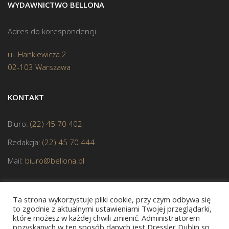
WYDAWNICTWO BELLONA
Adres do korespondencji
ul. Hankiewicza 2
02-103 Warszawa
KONTAKT
Biuro:
(22) 45 70 402
Redakcja:
(22) 45 70 444
Mail:
biuro@bellona.pl
Ta strona wykorzystuje pliki cookie, przy czym odbywa się
to zgodnie z aktualnymi ustawieniami Twojej przeglądarki,
które możesz w każdej chwili zmienić. Administratorem
pozyskanych w ten sposób danych jest Dressler Dublin sp.