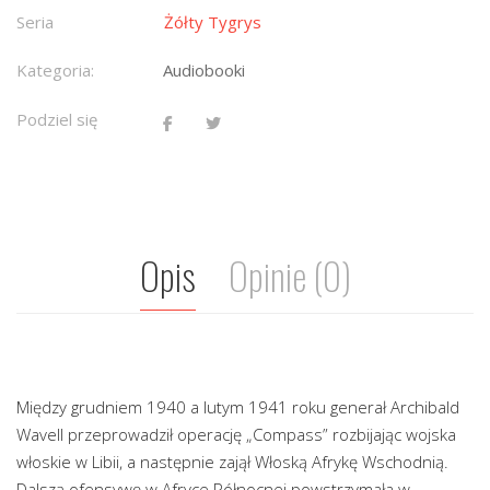
Seria
Żółty Tygrys
Kategoria:
Audiobooki
Podziel się
Opis
Opinie (0)
Między grudniem 1940 a lutym 1941 roku generał Archibald
Wavell przeprowadził operację „Compass” rozbijając wojska
włoskie w Libii, a następnie zajął Włoską Afrykę Wschodnią.
Dalszą ofensywę w Afryce Północnej powstrzymała w