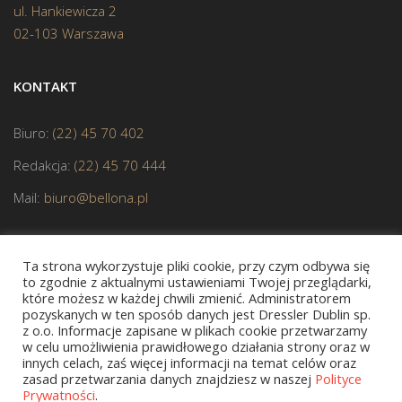
ul. Hankiewicza 2
02-103 Warszawa
KONTAKT
Biuro:
(22) 45 70 402
Redakcja:
(22) 45 70 444
Mail:
biuro@bellona.pl
Ta strona wykorzystuje pliki cookie, przy czym odbywa się
to zgodnie z aktualnymi ustawieniami Twojej przeglądarki,
które możesz w każdej chwili zmienić. Administratorem
pozyskanych w ten sposób danych jest Dressler Dublin sp.
z o.o. Informacje zapisane w plikach cookie przetwarzamy
JESTEŚMY CZŁONKIEM POLSKIEJ IZBY KSIĄŻKI
w celu umożliwienia prawidłowego działania strony oraz w
innych celach, zaś więcej informacji na temat celów oraz
zasad przetwarzania danych znajdziesz w naszej
Polityce
Prywatności
.