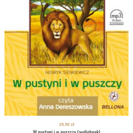
29,90
zł
W pustyni i w puszczy (audiobook)