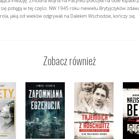
ąca inwazję. Żmudna wojna na Pacyfiku położyła na obie łopatki 
i się potęgą w tej części. NW 1945 roku niewielu Brytyjczyków zdaw
 rola, jaką od wieków odgrywali na Dalekim Wschodzie, kończy się.
Zobacz również