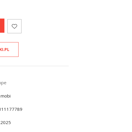
KI.PL
Hope
 mobi
311177789
.2025