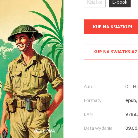
Książka
E-book
KUP NA KSIAZKI.PL
KUP NA SWIATKSIAZ
Autor:
D.J. 
Formaty
epub,
EAN
9788
Data wydania
09.06