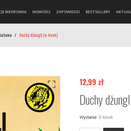
CJE BIEDRONKA
NOWOŚCI
ZAPOWIEDZI
BESTSELLERY
AKTUAL
wiatowa
/
Duchy dżungli (e-book)
12,99
zł
Duchy dżungl
Wydanie
:
E-book