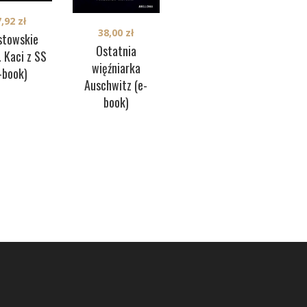
7,92
zł
38,00
zł
28,00
zł
K
stowskie
Ostatnia
Czarne krzyże nad
Pol
. Kaci z SS
więźniarka
Polską (e-book)
II 
-book)
Auschwitz (e-
book)