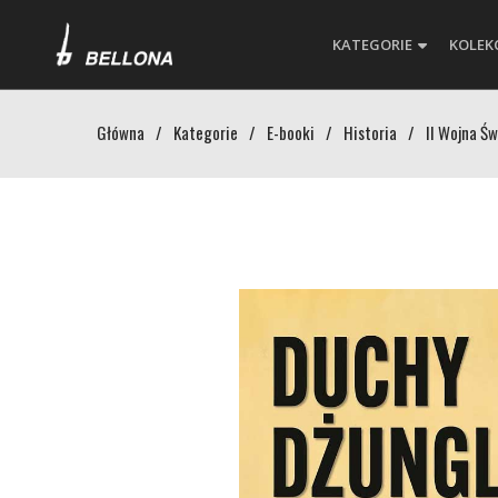
KATEGORIE
KOLEK
Główna
/
Kategorie
/
E-booki
/
Historia
/
II Wojna Ś