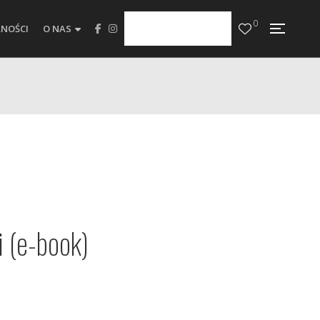
0
NOŚCI
O NAS
i (e-book)