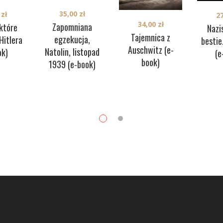
35,00
zł
0
zł
2
34,00
zł
Zapomniana
 które
Nazi
Tajemnica z
egzekucja,
 Hitlera
bestie
Auschwitz (e-
Natolin, listopad
ok)
(e
book)
1939 (e-book)