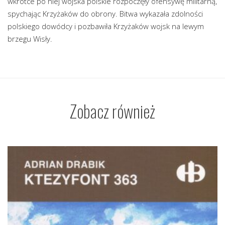
wkrótce po niej wojska polskie rozpoczęły ofensywę militarną,
spychając Krzyżaków do obrony. Bitwa wykazała zdolności
polskiego dowódcy i pozbawiła Krzyżaków wojsk na lewym
brzegu Wisły.
Zobacz również