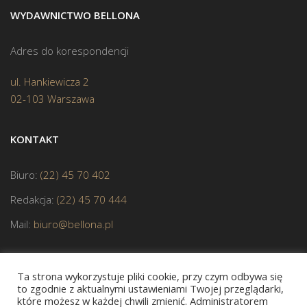
WYDAWNICTWO BELLONA
Adres do korespondencji
ul. Hankiewicza 2
02-103 Warszawa
KONTAKT
Biuro:
(22) 45 70 402
Redakcja:
(22) 45 70 444
Mail:
biuro@bellona.pl
Ta strona wykorzystuje pliki cookie, przy czym odbywa się
to zgodnie z aktualnymi ustawieniami Twojej przeglądarki,
które możesz w każdej chwili zmienić. Administratorem