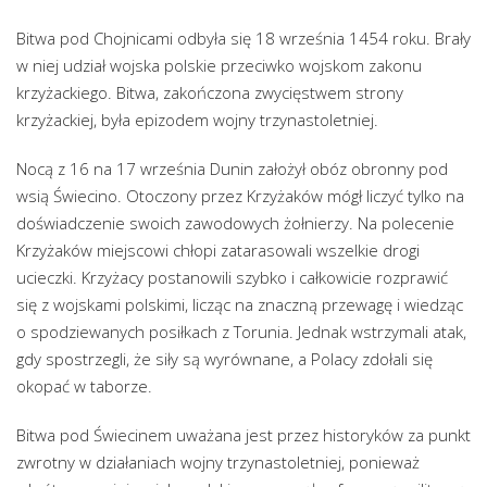
Bitwa pod Chojnicami odbyła się 18 września 1454 roku. Brały
w niej udział wojska polskie przeciwko wojskom zakonu
krzyżackiego. Bitwa, zakończona zwycięstwem strony
krzyżackiej, była epizodem wojny trzynastoletniej.
Nocą z 16 na 17 września Dunin założył obóz obronny pod
wsią Świecino. Otoczony przez Krzyżaków mógł liczyć tylko na
doświadczenie swoich zawodowych żołnierzy. Na polecenie
Krzyżaków miejscowi chłopi zatarasowali wszelkie drogi
ucieczki. Krzyżacy postanowili szybko i całkowicie rozprawić
się z wojskami polskimi, licząc na znaczną przewagę i wiedząc
o spodziewanych posiłkach z Torunia. Jednak wstrzymali atak,
gdy spostrzegli, że siły są wyrównane, a Polacy zdołali się
okopać w taborze.
Bitwa pod Świecinem uważana jest przez historyków za punkt
zwrotny w działaniach wojny trzynastoletniej, ponieważ