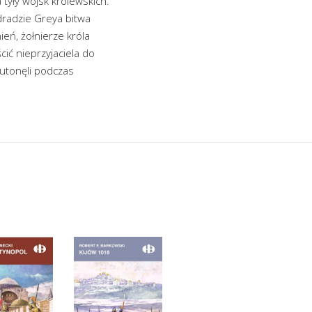
tyły wojsk królewskich.
zdradzie Greya bitwa
ń, żołnierze króla
cić nieprzyjaciela do
 utonęli podczas