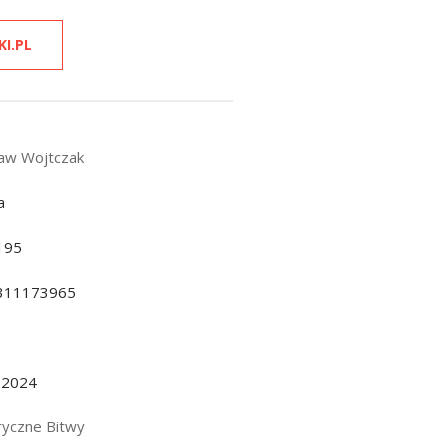
KI.PL
ław Wojtczak
a
195
311173965
.2024
ryczne Bitwy