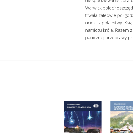
niespodziewanie zdradzi
Warwick polecił oszczęd
trwała zaledwie pół go
uciekli z pola bitwy. K
namiotu króla. Razem z n
panicznej przeprawy p