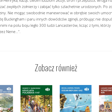
ł Henryka, każąc swoim ludziom złożyć broń i przepuścić wroga na 
zać zwykłych żołnierzy i zabijać tylko szlachetnie urodzonych. Po 
dziny. Nie mogąc swobodnie manewrować w obrębie swoich umocnie
siążę Buckingham i paru innych dowódców zginęli, próbując nie dopuś
imi na polu boju legło 300 ludzi Lancasterów, licząc z tymi, którzy
rzez Nene…”.
Zobacz również