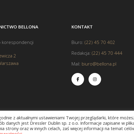
ICTWO BELLONA
KONTAKT
 korespondencji
Biuro:
(22) 45 70 402
Redakcja:
(22) 45 70 444
ewicza 2
Warszawa
Mail:
biuro@bellona.pl
zgodnie z aktualnymi ustawieniami Twojej przeglądarki, które możes
b danych jest Dressler Dublin sp. z o.o. Informacje zapisane w plik
a strony oraz w innych celach, zaś więcej informacji na temat celó
Prywatności
.