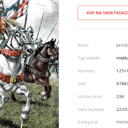
KUP NA SWIATKSIAZ
Autor:
Jaros
Typ okładki
miękk
Wymiary
125×
EAN
9788
Liczba stron
236
Data wydania
22.05
Kategoria:
Histo