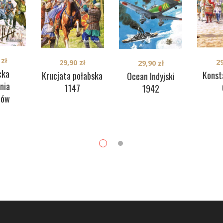
0
zł
2
29,90
zł
29,90
zł
cka
Konst
Krucjata połabska
Ocean Indyjski
nia
1147
1942
nów