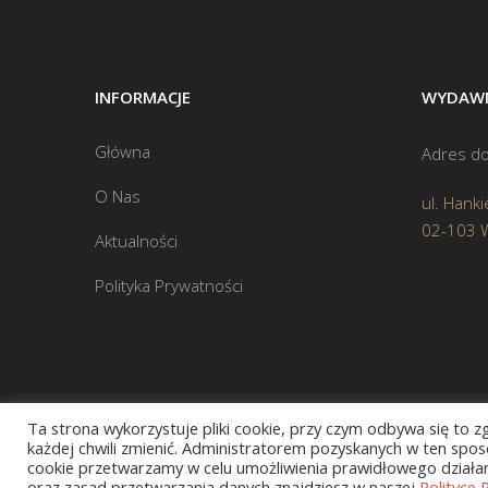
INFORMACJE
WYDAWN
Główna
Adres do
O Nas
ul. Hanki
02-103 
Aktualności
Polityka Prywatności
Ta strona wykorzystuje pliki cookie, przy czym odbywa się to 
każdej chwili zmienić. Administratorem pozyskanych w ten sposó
cookie przetwarzamy w celu umożliwienia prawidłowego działani
oraz zasad przetwarzania danych znajdziesz w naszej
Polityce 