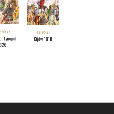
9,90
zł
29,90
zł
29,90
zł
Kan
antynopol
Byczyna 1588
Kijów 1018
626