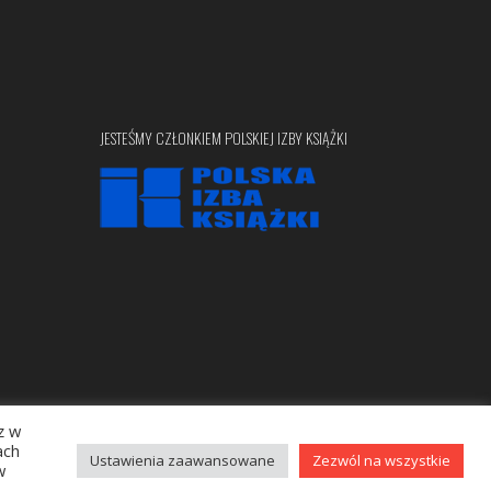
JESTEŚMY CZŁONKIEM POLSKIEJ IZBY KSIĄŻKI
z w
Copyright © 2020 bellona.pl
ach
Ustawienia zaawansowane
Zezwól na wszystkie
w