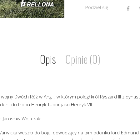
Podziel się
Opis
Opinie (0)
wojny Dwóch Róż w Anglii, w którym poległ król Ryszard III z dynast
ndent do tronu Henryk Tudor jako Henryk VII.
e Jarosław Wojtczak:
Warwicka weszło do boju, dowodzący na tym odcinku lord Edmund