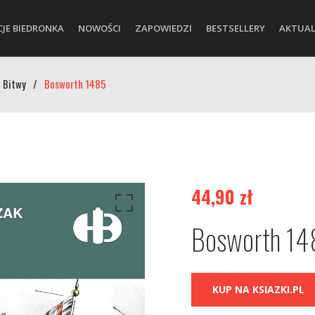
CJE BIEDRONKA
NOWOŚCI
ZAPOWIEDZI
BESTSELLERY
AKTUAL
 Bitwy
/
Bosworth 1485
44,90
zł
Bosworth 1
KUP NA KSIAZKI.PL