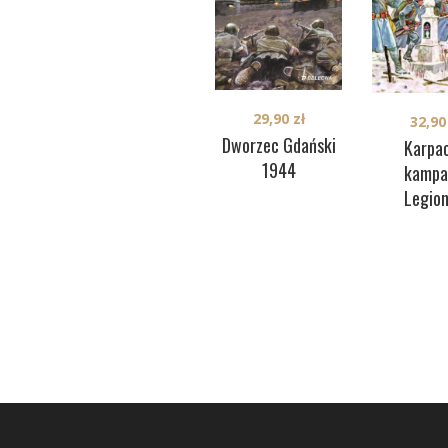
29,90
zł
32,9
Dworzec Gdański
Karpa
1944
kampa
Legio