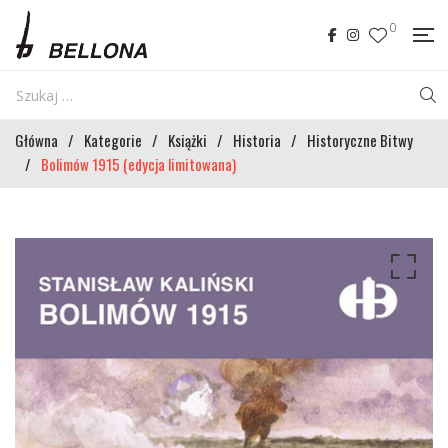
0
Główna
/
Kategorie
/
Książki
/
Historia
/
Historyczne Bitwy
/
Bolimów 1915 (edycja limitowana)