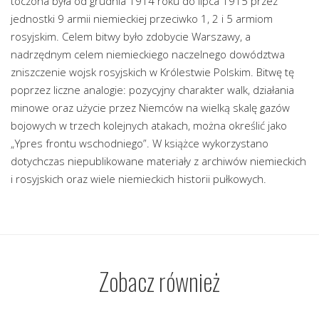
toczona była od grudnia 1914 roku do lipca 1915 przez
jednostki 9 armii niemieckiej przeciwko 1, 2 i 5 armiom
rosyjskim. Celem bitwy było zdobycie Warszawy, a
nadrzędnym celem niemieckiego naczelnego dowództwa
zniszczenie wojsk rosyjskich w Królestwie Polskim. Bitwę tę
poprzez liczne analogie: pozycyjny charakter walk, działania
minowe oraz użycie przez Niemców na wielką skalę gazów
bojowych w trzech kolejnych atakach, można określić jako
„Ypres frontu wschodniego”. W książce wykorzystano
dotychczas niepublikowane materiały z archiwów niemieckich
i rosyjskich oraz wiele niemieckich historii pułkowych.
Zobacz również