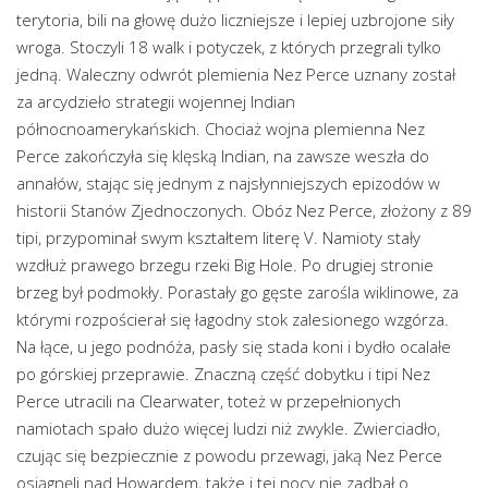
terytoria, bili na głowę dużo liczniejsze i lepiej uzbrojone siły
wroga. Stoczyli 18 walk i potyczek, z których przegrali tylko
jedną. Waleczny odwrót plemienia Nez Perce uznany został
za arcydzieło strategii wojennej Indian
północnoamerykańskich. Chociaż wojna plemienna Nez
Perce zakończyła się klęską Indian, na zawsze weszła do
annałów, stając się jednym z najsłynniejszych epizodów w
historii Stanów Zjednoczonych. Obóz Nez Perce, złożony z 89
tipi, przypominał swym kształtem literę V. Namioty stały
wzdłuż prawego brzegu rzeki Big Hole. Po drugiej stronie
brzeg był podmokły. Porastały go gęste zarośla wiklinowe, za
którymi rozpościerał się łagodny stok zalesionego wzgórza.
Na łące, u jego podnóża, pasły się stada koni i bydło ocalałe
po górskiej przeprawie. Znaczną część dobytku i tipi Nez
Perce utracili na Clearwater, toteż w przepełnionych
namiotach spało dużo więcej ludzi niż zwykle. Zwierciadło,
czując się bezpiecznie z powodu przewagi, jaką Nez Perce
osiągnęli nad Howardem, także i tej nocy nie zadbał o