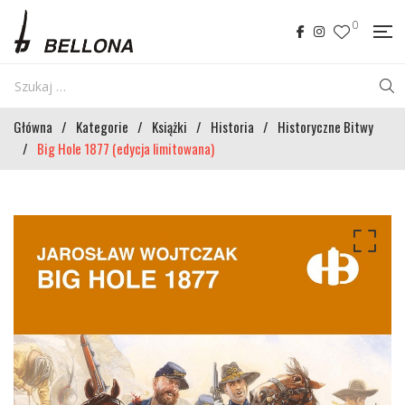
0
Główna
/
Kategorie
/
Książki
/
Historia
/
Historyczne Bitwy
/
Big Hole 1877 (edycja limitowana)