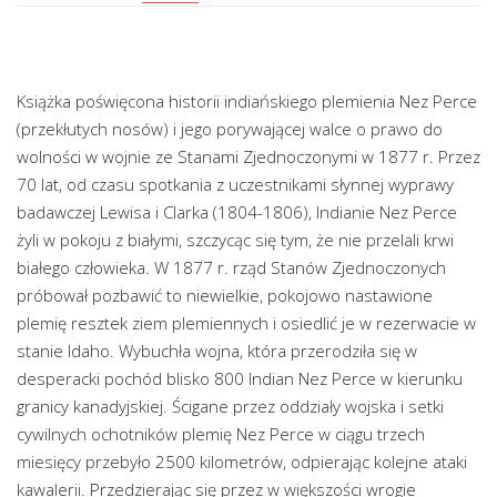
Książka poświęcona historii indiańskiego plemienia Nez Perce
(przekłutych nosów) i jego porywającej walce o prawo do
wolności w wojnie ze Stanami Zjednoczonymi w 1877 r. Przez
70 lat, od czasu spotkania z uczestnikami słynnej wyprawy
badawczej Lewisa i Clarka (1804-1806), Indianie Nez Perce
żyli w pokoju z białymi, szczycąc się tym, że nie przelali krwi
białego człowieka. W 1877 r. rząd Stanów Zjednoczonych
próbował pozbawić to niewielkie, pokojowo nastawione
plemię resztek ziem plemiennych i osiedlić je w rezerwacie w
stanie Idaho. Wybuchła wojna, która przerodziła się w
desperacki pochód blisko 800 Indian Nez Perce w kierunku
granicy kanadyjskiej. Ścigane przez oddziały wojska i setki
cywilnych ochotników plemię Nez Perce w ciągu trzech
miesięcy przebyło 2500 kilometrów, odpierając kolejne ataki
kawalerii. Przedzierając się przez w większości wrogie