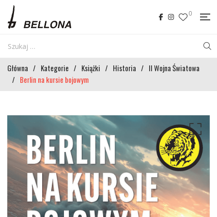
0
Główna
/
Kategorie
/
Książki
/
Historia
/
II Wojna Światowa
/
Berlin na kursie bojowym