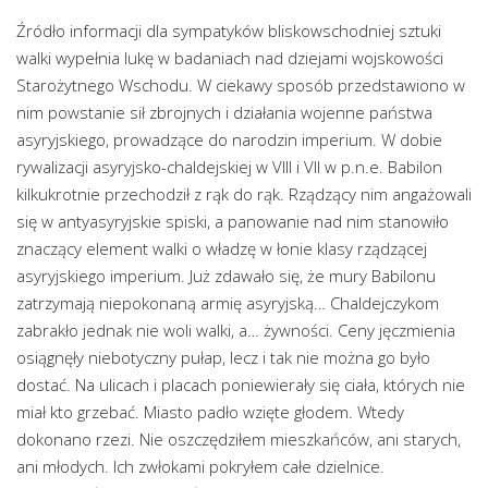
Źródło informacji dla sympatyków bliskowschodniej sztuki
walki wypełnia lukę w badaniach nad dziejami wojskowości
Starożytnego Wschodu. W ciekawy sposób przedstawiono w
nim powstanie sił zbrojnych i działania wojenne państwa
asyryjskiego, prowadzące do narodzin imperium. W dobie
rywalizacji asyryjsko-chaldejskiej w VIII i VII w p.n.e. Babilon
kilkukrotnie przechodził z rąk do rąk. Rządzący nim angażowali
się w antyasyryjskie spiski, a panowanie nad nim stanowiło
znaczący element walki o władzę w łonie klasy rządzącej
asyryjskiego imperium. Już zdawało się, że mury Babilonu
zatrzymają niepokonaną armię asyryjską… Chaldejczykom
zabrakło jednak nie woli walki, a… żywności. Ceny jęczmienia
osiągnęły niebotyczny pułap, lecz i tak nie można go było
dostać. Na ulicach i placach poniewierały się ciała, których nie
miał kto grzebać. Miasto padło wzięte głodem. Wtedy
dokonano rzezi. Nie oszczędziłem mieszkańców, ani starych,
ani młodych. Ich zwłokami pokryłem całe dzielnice.