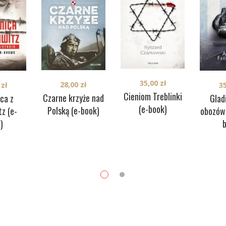
35,00
zł
28,00
zł
3
0
zł
Cieniom Treblinki
Czarne krzyże nad
Glad
ca z
(e-book)
Polską (e-book)
obozów 
z (e-
)