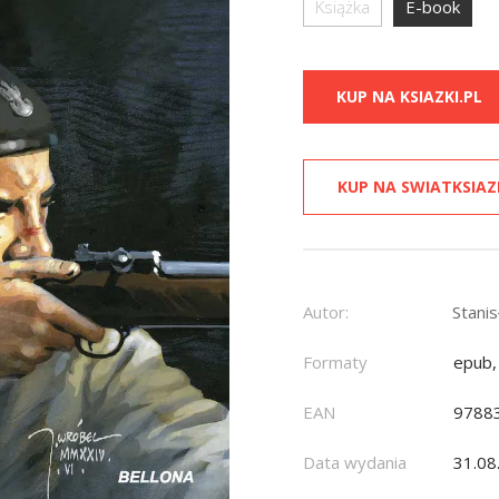
Książka
E-book
KUP NA KSIAZKI.PL
KUP NA SWIATKSIAZ
Autor:
Stani
Formaty
epub,
EAN
9788
Data wydania
31.08