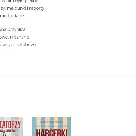
 w nim było piękne,
zy, meldunki i raporty
o mu to dane.
na przybliża
mowe, nieznane
łównych sztabów i