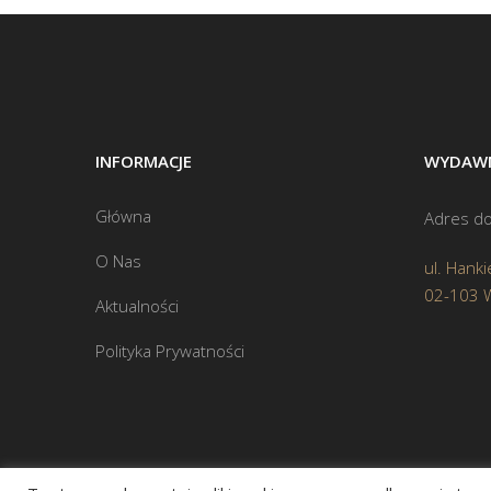
INFORMACJE
WYDAWN
Główna
Adres do
O Nas
ul. Hanki
02-103 
Aktualności
Polityka Prywatności