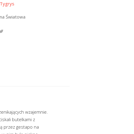
 Tygrys
jna Światowa
przenikających wzajemnie.
iskali butelkami z
ną przez gestapo na