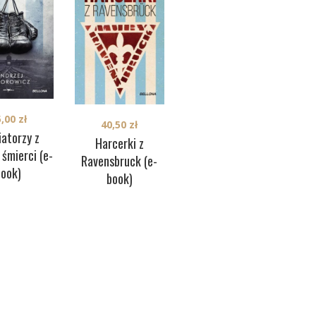
5,00
zł
38,00
zł
P
40,50
zł
iatorzy z
Anioł życia z
W
Harcerki z
śmierci (e-
Auschwitz (e-
Ravensbruck (e-
book)
book)
book)