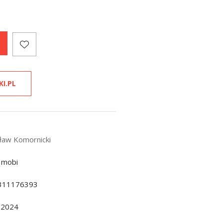
KI.PL
sław Komornicki
 mobi
311176393
.2024