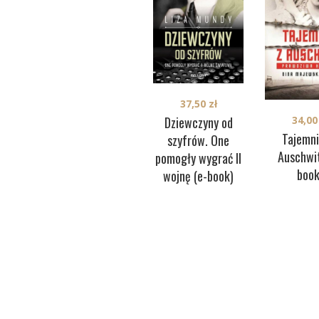
37,50
zł
Dziewczyny od
34,0
Tajemni
szyfrów. One
Auschwit
pomogły wygrać II
book
wojnę (e-book)