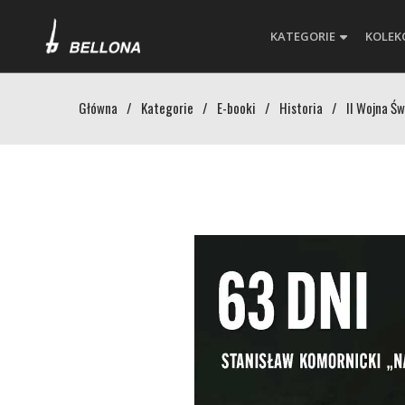
KATEGORIE
KOLEK
Główna
/
Kategorie
/
E-booki
/
Historia
/
II Wojna Ś