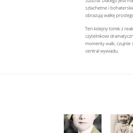
Szucha. Dlatego jeśli 
szlachetne i bohaterski
obrazują walkę prostego
Ten kolejny tomik z re
czytelnikowi dramatycz
momenty walk; czujnie 
central wywiadu.