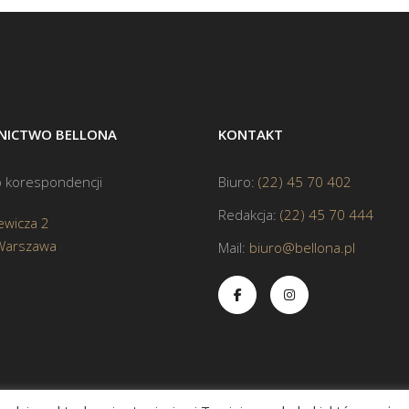
ICTWO BELLONA
KONTAKT
 korespondencji
Biuro:
(22) 45 70 402
Redakcja:
(22) 45 70 444
ewicza 2
Warszawa
Mail:
biuro@bellona.pl