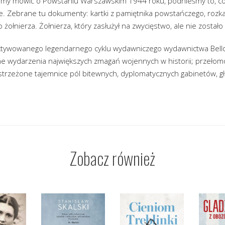
mamy mówić o Powstaniu Warszawskim 1944 roku, podnieśmy to, co
e. Zebrane tu dokumenty: kartki z pamiętnika powstańczego, rozka
 żołnierza. Żołnierza, który zasłużył na zwycięstwo, ale nie został
aktywowanego legendarnego cyklu wydawniczego wydawnictwa Bello
ne wydarzenia największych zmagań wojennych w historii; przeło
strzeżone tajemnice pól bitewnych, dyplomatycznych gabinetów, g
Zobacz również