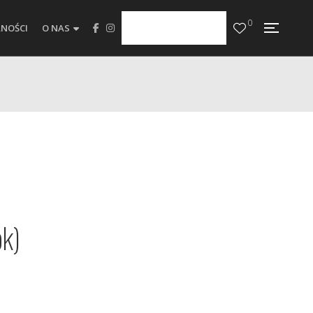
0
NOŚCI
O NAS
ok)