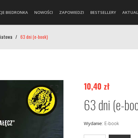
CJE BIEDRONKA
NOWOŚCI
ZAPOWIEDZI
BESTSELLERY
AKTUAL
wiatowa
/
63 dni (e-book)
10,40
zł
63 dni (e-bo
Wydanie
:
E-book