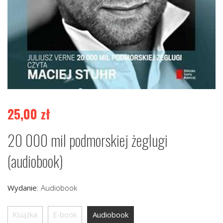
25,00
zł
20 000 mil podmorskiej żeglugi
(audiobook)
Wydanie
:
Audiobook
Książka
E-book
Audiobook