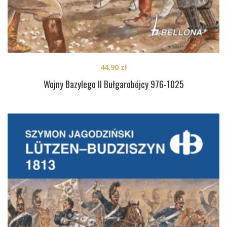
44,90
zł
Wojny Bazylego II Bułgarobójcy 976-1025