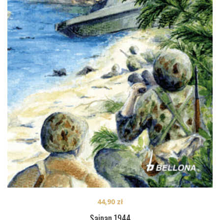
44,90
zł
Saipan 1944