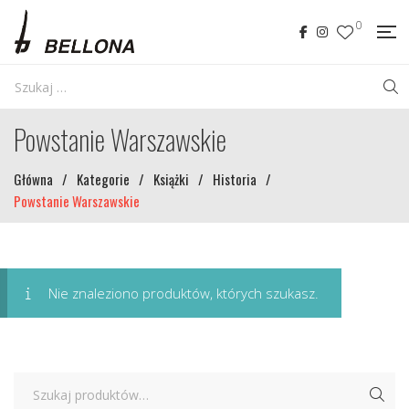
0
Powstanie Warszawskie
Główna
/
Kategorie
/
Książki
/
Historia
/
Powstanie Warszawskie
Nie znaleziono produktów, których szukasz.