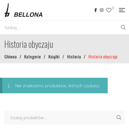
0
Historia obyczaju
Główna
/
Kategorie
/
Książki
/
Historia
/
Historia obyczaju
Nie znaleziono produktów, których szukasz.