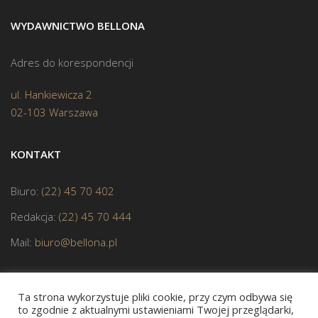
WYDAWNICTWO BELLONA
Adres do korespondencji
ul. Hankiewicza 2
02-103 Warszawa
KONTAKT
Biuro:
(22) 45 70 402
Redakcja:
(22) 45 70 444
Mail:
biuro@bellona.pl
Ta strona wykorzystuje pliki cookie, przy czym odbywa się
to zgodnie z aktualnymi ustawieniami Twojej przeglądarki,