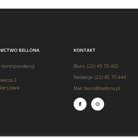
ICTWO BELLONA
KONTAKT
 korespondencji
Biuro:
(22) 45 70 402
Redakcja:
(22) 45 70 444
ewicza 2
Warszawa
Mail:
biuro@bellona.pl