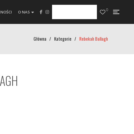
0
NOŚCI
O NAS
Główna
/
Kategorie
/
Rebekah Ballagh
LAGH