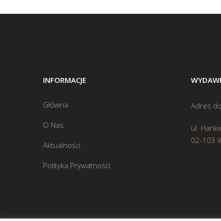
INFORMACJE
WYDAWN
Główna
Adres do
O Nas
ul. Hanki
02-103 
Aktualności
Polityka Prywatności