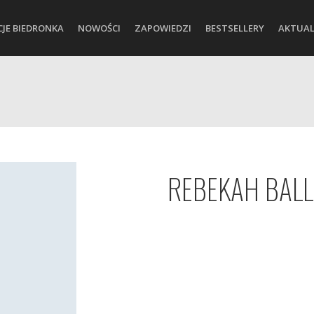
CJE BIEDRONKA
NOWOŚCI
ZAPOWIEDZI
BESTSELLERY
AKTUAL
REBEKAH BAL