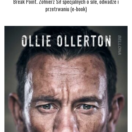
Break Point. Żołnierz Sił specjalnych o sile, odwadze i
przetrwaniu (e-book)