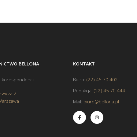
ICTWO BELLONA
KONTAKT
 korespondencji
Biuro:
(22) 45 70 402
Redakcja:
(22) 45 70 444
ewicza 2
Warszawa
Mail:
biuro@bellona.pl