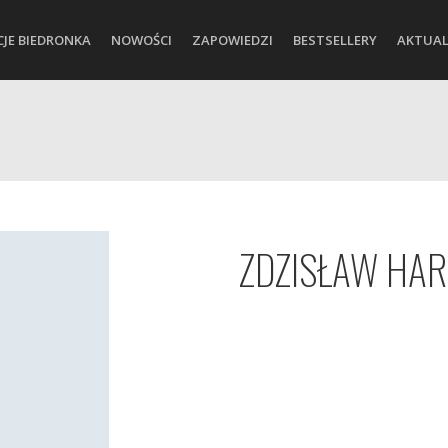
CJE BIEDRONKA
NOWOŚCI
ZAPOWIEDZI
BESTSELLERY
AKTUAL
ZDZISŁAW HA