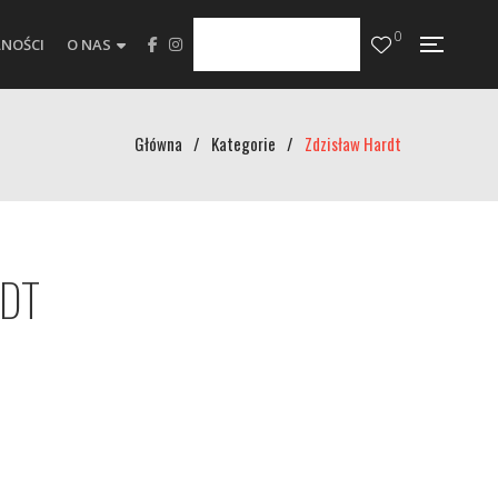
0
NOŚCI
O NAS
Główna
/
Kategorie
/
Zdzisław Hardt
RDT