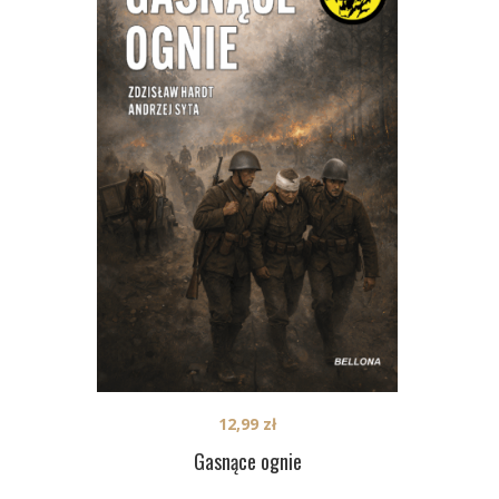
12,99
zł
Gasnące ognie