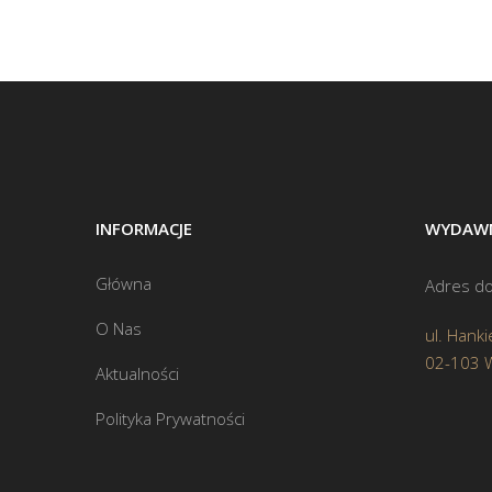
INFORMACJE
WYDAWN
Główna
Adres do
O Nas
ul. Hanki
02-103 
Aktualności
Polityka Prywatności