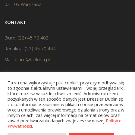
02-103 Warszawa
KONTAKT
Biuro:
(22) 45 70 402
Redakcja:
(22) 45 70 444
Mail:
biuro@bellona.pl
Ta strona wykorzystuje pliki cookie, przy czym odbywa się
to zgodnie z aktualnymi ustawieniami Twojej przeglądarki,
które możesz w każdej chwili zmienić. Administratorem
pozyskanych w ten sposób danych jest Dressler Dublin sp.
JESTEŚMY CZŁONKIEM POLSKIEJ IZBY KSIĄŻKI
z o.o. Informacje zapisane w plikach cookie przetwarzamy
w celu umożliwienia prawidłowego działania strony oraz w
innych celach, zaś więcej informacji na temat celów oraz
zasad przetwarzania danych znajdziesz w naszej
Polityce
Prywatności
.