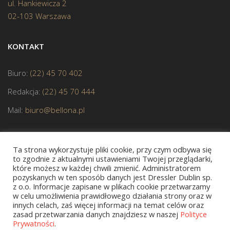
ul. Hankiewicza 2
02-103 Warszawa
KONTAKT
Biuro:
(22) 45 70 402
Redakcja:
(22) 45 70 444
Mail:
biuro@bellona.pl
Ta strona wykorzystuje pliki cookie, przy czym odbywa się
to zgodnie z aktualnymi ustawieniami Twojej przeglądarki,
które możesz w każdej chwili zmienić. Administratorem
pozyskanych w ten sposób danych jest Dressler Dublin sp.
z o.o. Informacje zapisane w plikach cookie przetwarzamy
JESTEŚMY CZŁONKIEM POLSKIEJ IZBY KSIĄŻKI
w celu umożliwienia prawidłowego działania strony oraz w
innych celach, zaś więcej informacji na temat celów oraz
zasad przetwarzania danych znajdziesz w naszej
Polityce
Prywatności
.