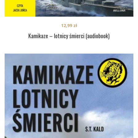
12,99
zł
Kamikaze – lotnicy śmierci (audiobook)