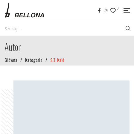
0
Autor
Główna
/
Kategorie
/
S.T. Kald