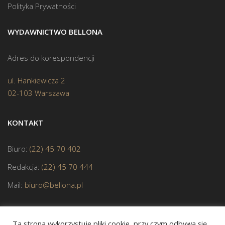
Polityka Prywatności
WYDAWNICTWO BELLONA
Adres do korespondencji
ul. Hankiewicza 2
02-103 Warszawa
KONTAKT
Biuro:
(22) 45 70 402
Redakcja:
(22) 45 70 444
Mail:
biuro@bellona.pl
Ta strona wykorzystuje pliki cookie, przy czym odbywa się