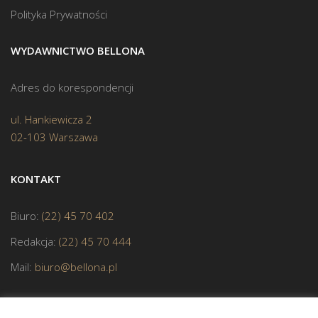
Polityka Prywatności
WYDAWNICTWO BELLONA
Adres do korespondencji
ul. Hankiewicza 2
02-103 Warszawa
KONTAKT
Biuro:
(22) 45 70 402
Redakcja:
(22) 45 70 444
Mail:
biuro@bellona.pl