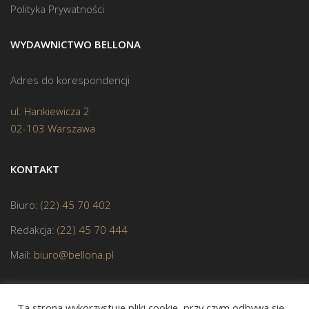
Polityka Prywatności
WYDAWNICTWO BELLONA
Adres do korespondencji
ul. Hankiewicza 2
02-103 Warszawa
KONTAKT
Biuro:
(22) 45 70 402
Redakcja:
(22) 45 70 444
Mail:
biuro@bellona.pl
Ta strona wykorzystuje pliki cookie, przy czym odbywa się