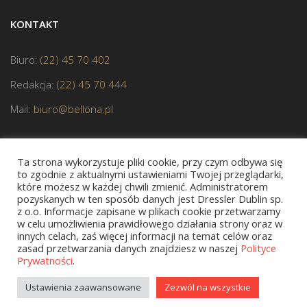
KONTAKT
Biuro:
(22) 45 70 402
Redakcja:
(22) 45 70 444
Mail:
biuro@bellona.pl
Ta strona wykorzystuje pliki cookie, przy czym odbywa się
to zgodnie z aktualnymi ustawieniami Twojej przeglądarki,
które możesz w każdej chwili zmienić. Administratorem
pozyskanych w ten sposób danych jest Dressler Dublin sp.
JESTEŚMY CZŁONKIEM POLSKIEJ IZBY KSIĄŻKI
z o.o. Informacje zapisane w plikach cookie przetwarzamy
w celu umożliwienia prawidłowego działania strony oraz w
innych celach, zaś więcej informacji na temat celów oraz
zasad przetwarzania danych znajdziesz w naszej
Polityce
Prywatności
.
Copyright © 2020 bellona.pl
Ustawienia zaawansowane
Zezwól na wszystkie