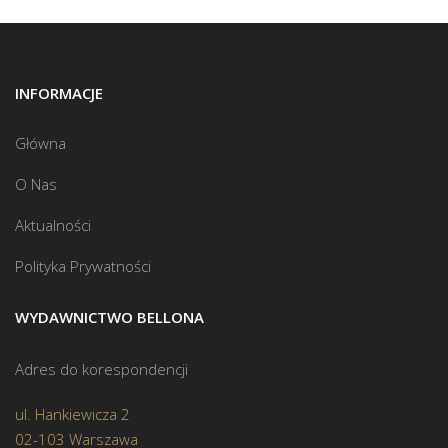
INFORMACJE
Główna
O Nas
Aktualności
Polityka Prywatności
WYDAWNICTWO BELLONA
Adres do korespondencji
ul. Hankiewicza 2
02-103 Warszawa