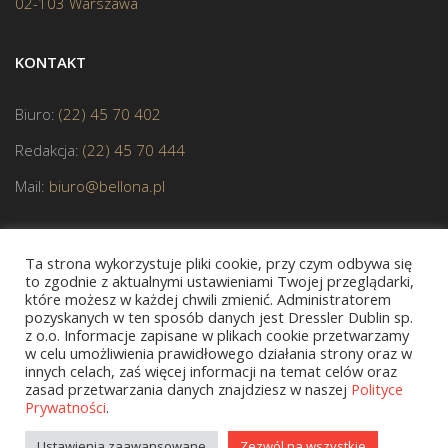
02-103 Warszawa
KONTAKT
Biuro:
(22) 45 70 402
Redakcja:
(22) 45 70 444
Mail:
biuro@bellona.pl
Ta strona wykorzystuje pliki cookie, przy czym odbywa się
to zgodnie z aktualnymi ustawieniami Twojej przeglądarki,
które możesz w każdej chwili zmienić. Administratorem
pozyskanych w ten sposób danych jest Dressler Dublin sp.
z o.o. Informacje zapisane w plikach cookie przetwarzamy
JESTEŚMY CZŁONKIEM POLSKIEJ IZBY KSIĄŻKI
w celu umożliwienia prawidłowego działania strony oraz w
innych celach, zaś więcej informacji na temat celów oraz
zasad przetwarzania danych znajdziesz w naszej
Polityce
Prywatności
.
Copyright © 2020 bellona.pl
Ustawienia zaawansowane
Zezwól na wszystkie