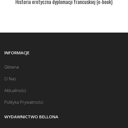
Historia erotyczna dyplomacji francuskiej (e-book)
INFORMACJE
Główna
O Nas
Aktualności
Polityka Prywatności
WYDAWNICTWO BELLONA