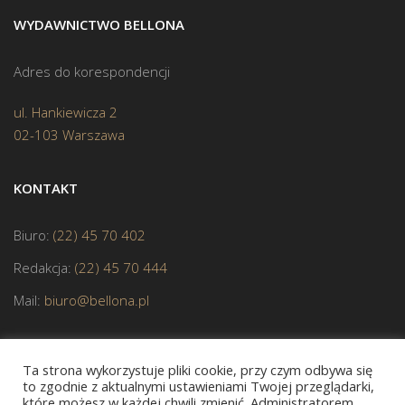
WYDAWNICTWO BELLONA
Adres do korespondencji
ul. Hankiewicza 2
02-103 Warszawa
KONTAKT
Biuro:
(22) 45 70 402
Redakcja:
(22) 45 70 444
Mail:
biuro@bellona.pl
Ta strona wykorzystuje pliki cookie, przy czym odbywa się
to zgodnie z aktualnymi ustawieniami Twojej przeglądarki,
które możesz w każdej chwili zmienić. Administratorem