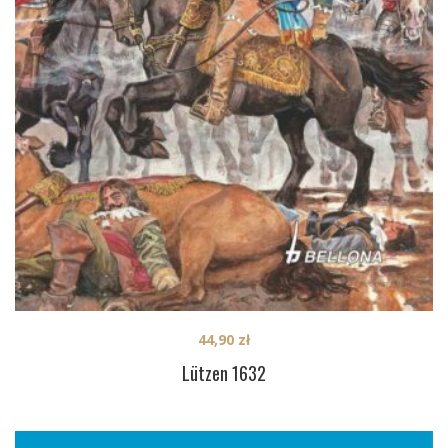
44,90
zł
Lützen 1632