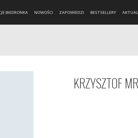
CJE BIEDRONKA
NOWOŚCI
ZAPOWIEDZI
BESTSELLERY
AKTUAL
KRZYSZTOF M