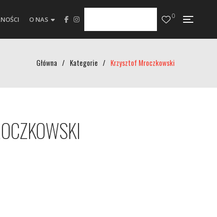
0
NOŚCI
O NAS
Główna
/
Kategorie
/
Krzysztof Mroczkowski
ROCZKOWSKI