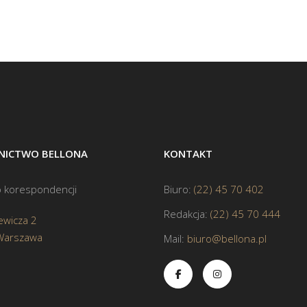
ICTWO BELLONA
KONTAKT
 korespondencji
Biuro:
(22) 45 70 402
Redakcja:
(22) 45 70 444
ewicza 2
Warszawa
Mail:
biuro@bellona.pl