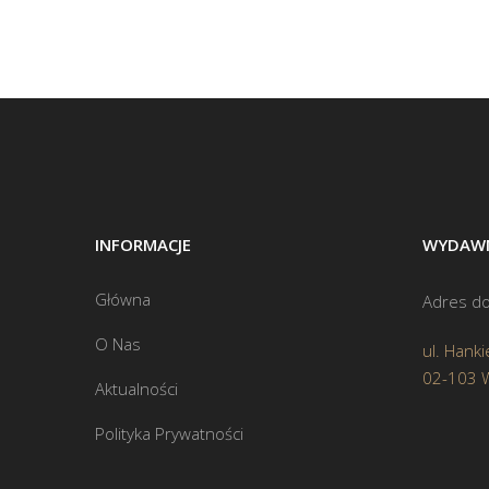
INFORMACJE
WYDAWN
Główna
Adres do
O Nas
ul. Hanki
02-103 
Aktualności
Polityka Prywatności