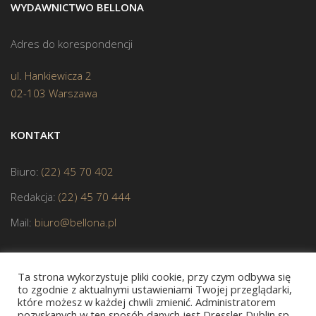
WYDAWNICTWO BELLONA
Adres do korespondencji
ul. Hankiewicza 2
02-103 Warszawa
KONTAKT
Biuro:
(22) 45 70 402
Redakcja:
(22) 45 70 444
Mail:
biuro@bellona.pl
Ta strona wykorzystuje pliki cookie, przy czym odbywa się
to zgodnie z aktualnymi ustawieniami Twojej przeglądarki,
które możesz w każdej chwili zmienić. Administratorem
pozyskanych w ten sposób danych jest Dressler Dublin sp.