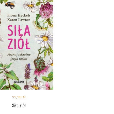
59,90
zł
Siła ziół