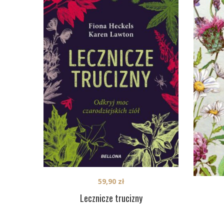
59,90
zł
Lecznicze trucizny