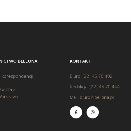
ICTWO BELLONA
KONTAKT
 korespondencji
Biuro:
(22) 45 70 402
Redakcja:
(22) 45 70 444
ewicza 2
Warszawa
Mail:
biuro@bellona.pl