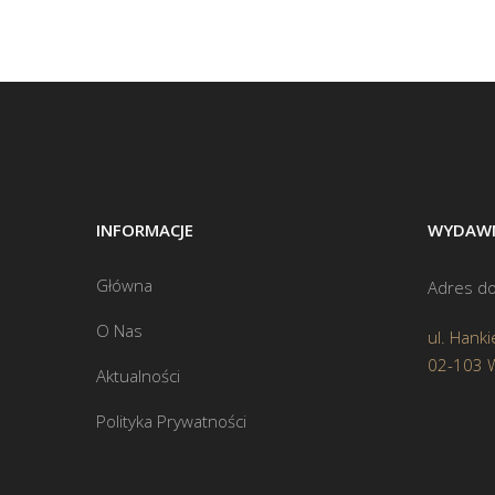
INFORMACJE
WYDAWN
Główna
Adres do
O Nas
ul. Hanki
02-103 
Aktualności
Polityka Prywatności