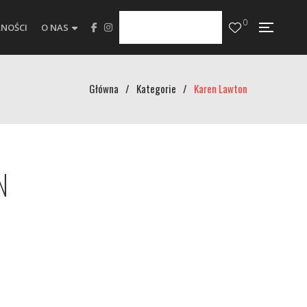
0
NOŚCI
O NAS
Główna
/
Kategorie
/
Karen Lawton
N