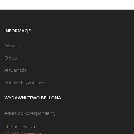
INFORMACJE
Główna
O Nas
Aktualności
Polityka Prywatności
WYDAWNICTWO BELLONA
Adres do korespondencji
ul. Hankiewicza 2
02-103 Warszawa