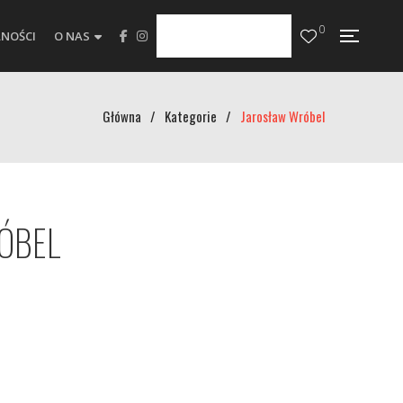
0
NOŚCI
O NAS
Główna
/
Kategorie
/
Jarosław Wróbel
ÓBEL