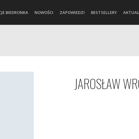
CJE BIEDRONKA
NOWOŚCI
ZAPOWIEDZI
BESTSELLERY
AKTUAL
JAROSŁAW WR