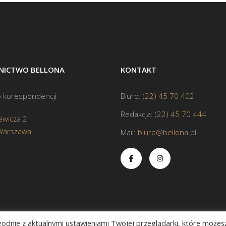
ICTWO BELLONA
KONTAKT
 korespondencji
Biuro:
(22) 45 70 402
Redakcja:
(22) 45 70 444
ewicza 2
Warszawa
Mail:
biuro@bellona.pl
zgodnie z aktualnymi ustawieniami Twojej przeglądarki, które możes