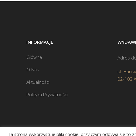
INFORMACJE
WYDAWN
Główna
Adres do
O Nas
ul. Hanki
02-103 
Aktualności
Polityka Prywatności
Ta strona wykorzystuje pliki cookie, przy czym odbywa się to 