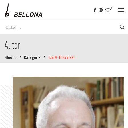
0
Autor
Główna
/
Kategorie
/
Jan M. Piskorski