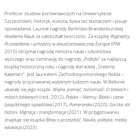
Profesor studiów porównawczych na Uniwersytecie
Szczecińskim, historyk, eseista, bywa też tłumaczem i pisuje
opowiadania. Laureat nagrody Berlińsko-Brandenburskiej
Akademii Nauk za całokształt twórczości. Za książkę
Wygnańcy.
Przesiedlenia i uchodźcy w dwudziestowiecznej Europie
(PIW
2010) otrzymał nagrodę ministra nauki i szkolnictwa
wyższego oraz nominację do nagrody „Polityki” za najlepszą
książkę historyczną roku i nagrody literackiej „Srebrny
Kałamarz”. Jest laureatem Zachodniopomorskiego Nobla –
nagrody przyznawanej wybitnym ludziom nauki. W Bellonie
ukazały się jego książki:
Wojna, pamięć, tożsamość. O bitwach i
mitach bitewnych
(red., 2012),
Polska – Niemcy. Blaski i cienie
tysiącletniego sąsiedztwa
(2017),
Pomeranika
(2020),
Gorzka sól
historii. Migracje i transformacje
(2021). W przygotowaniu
znajduje się książka
Bitwy o przeszłość. Nauka, polityka, media,
edukacja
(2023).