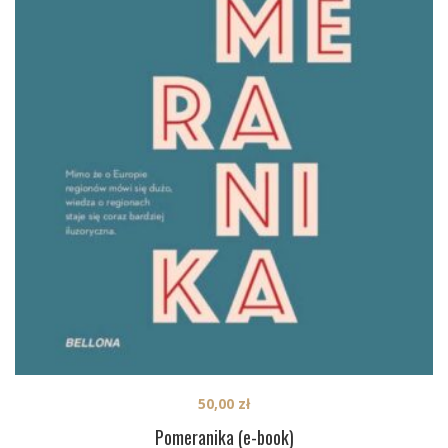
50,00
zł
Pomeranika (e-book)