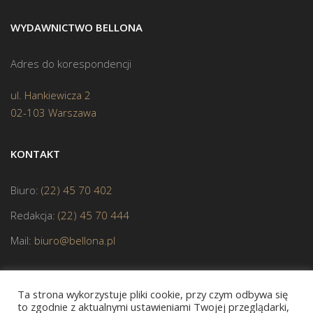
WYDAWNICTWO BELLONA
Adres do korespondencji
ul. Hankiewicza 2
02-103 Warszawa
KONTAKT
Biuro:
(22) 45 70 402
Redakcja:
(22) 45 70 444
Mail:
biuro@bellona.pl
Ta strona wykorzystuje pliki cookie, przy czym odbywa się
to zgodnie z aktualnymi ustawieniami Twojej przeglądarki,