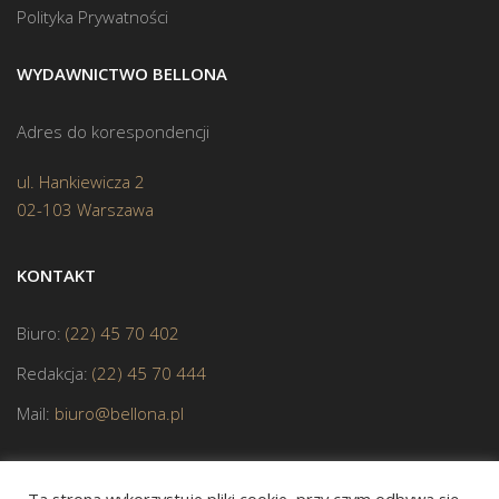
Polityka Prywatności
WYDAWNICTWO BELLONA
Adres do korespondencji
ul. Hankiewicza 2
02-103 Warszawa
KONTAKT
Biuro:
(22) 45 70 402
Redakcja:
(22) 45 70 444
Mail:
biuro@bellona.pl