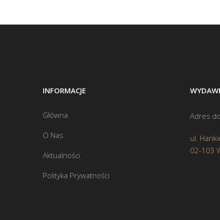
INFORMACJE
WYDAWN
Główna
Adres do
O Nas
ul. Hanki
02-103 
Aktualności
Polityka Prywatności