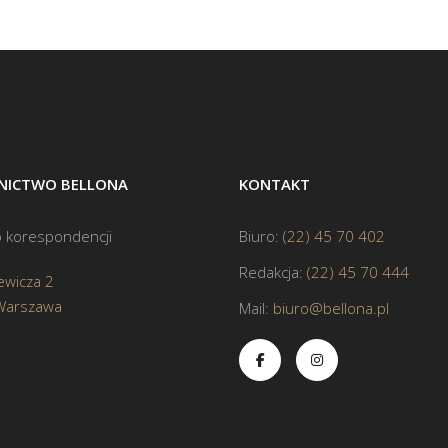
ICTWO BELLONA
KONTAKT
 korespondencji
Biuro:
(22) 45 70 402
Redakcja:
(22) 45 70 444
ewicza 2
Warszawa
Mail:
biuro@bellona.pl