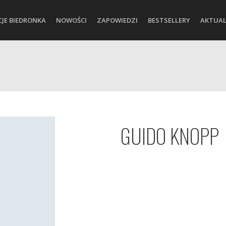
CJE BIEDRONKA
NOWOŚCI
ZAPOWIEDZI
BESTSELLERY
AKTUAL
GUIDO KNOPP