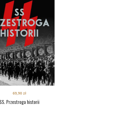
69,90
zł
SS. Przestroga historii