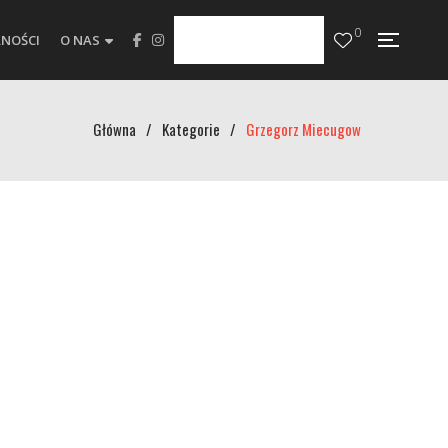
0
NOŚCI
O NAS
Główna
/
Kategorie
/
Grzegorz Miecugow