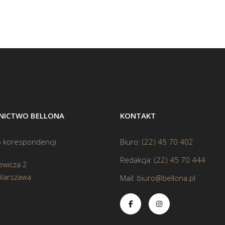
ICTWO BELLONA
KONTAKT
 korespondencji
Biuro:
(22) 45 70 402
Redakcja:
(22) 45 70 444
ewicza 2
Warszawa
Mail:
biuro@bellona.pl