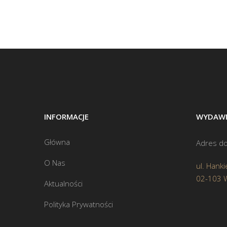
INFORMACJE
WYDAWN
Główna
Adres do
O Nas
ul. Hanki
02-103 
Aktualności
Polityka Prywatności