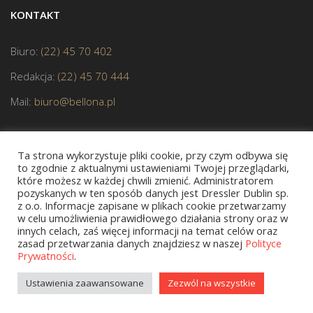
KONTAKT
Biuro:
(22) 45 70 402
Redakcja:
(22) 45 70 444
Mail:
biuro@bellona.pl
Ta strona wykorzystuje pliki cookie, przy czym odbywa się
to zgodnie z aktualnymi ustawieniami Twojej przeglądarki,
które możesz w każdej chwili zmienić. Administratorem
pozyskanych w ten sposób danych jest Dressler Dublin sp.
z o.o. Informacje zapisane w plikach cookie przetwarzamy
JESTEŚMY CZŁONKIEM POLSKIEJ IZBY KSIĄŻKI
w celu umożliwienia prawidłowego działania strony oraz w
innych celach, zaś więcej informacji na temat celów oraz
zasad przetwarzania danych znajdziesz w naszej
Polityce
Prywatności
.
Copyright © 2020 bellona.pl
Ustawienia zaawansowane
Zezwól na wszystkie