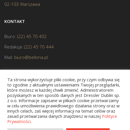
02-103 Warszawa
KONTAKT
Biuro:
(22) 45 70 402
Redakcja:
(22) 45 70 444
Mail:
biuro@bellona.pl
Ta strona wykorzystuje pliki cookie, przy czym odbywa się
to zgodnie z aktualnymi ustawieniami Twojej przeglądarki,
które możesz w każdej chwili zmienić. Administratorem
pozyskanych w ten sposób danych jest Dressler Dublin sp.
JESTEŚMY CZŁONKIEM POLSKIEJ IZBY KSIĄŻKI
z o.o. Informacje zapisane w plikach cookie przetwarzamy
w celu umożliwienia prawidłowego działania strony oraz w
innych celach, zaś więcej informacji na temat celów oraz
zasad przetwarzania danych znajdziesz w naszej
Polityce
Prywatności
.