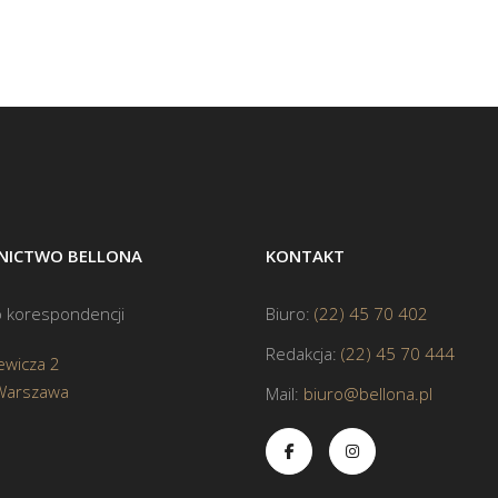
ICTWO BELLONA
KONTAKT
 korespondencji
Biuro:
(22) 45 70 402
Redakcja:
(22) 45 70 444
ewicza 2
Warszawa
Mail:
biuro@bellona.pl