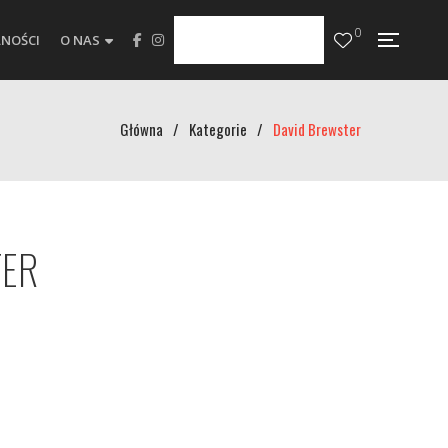
0
NOŚCI
O NAS
Główna
/
Kategorie
/
David Brewster
TER