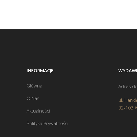
INFORMACJE
WYDAWN
Główna
Adres do
O Nas
ul. Hanki
02-103 
Aktualności
Polityka Prywatności