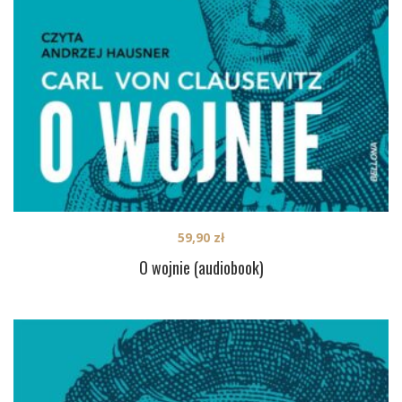
59,90
zł
O wojnie (audiobook)