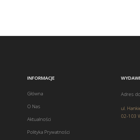
INFORMACJE
WYDAWN
Główna
Adres do
O Nas
ul. Hanki
02-103 
Aktualności
Polityka Prywatności