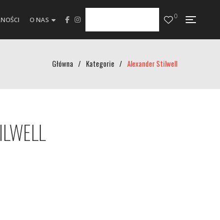
0
NOŚCI
O NAS
Główna
/
Kategorie
/
Alexander Stilwell
ILWELL