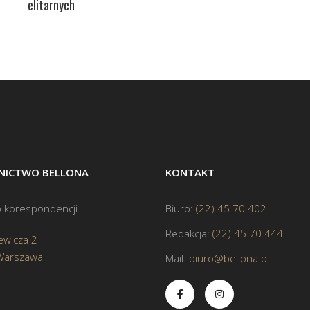
elitarnych
ICTWO BELLONA
KONTAKT
 korespondencji
Biuro:
(22) 45 70 402
Redakcja:
(22) 45 70 444
ewicza 2
Warszawa
Mail:
biuro@bellona.pl