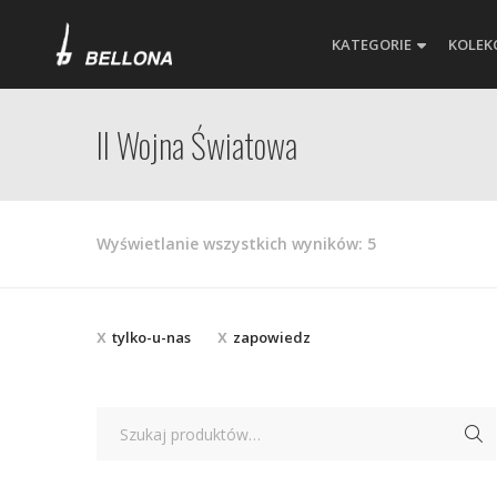
KATEGORIE
KOLEK
II Wojna Światowa
Posortowane
Wyświetlanie wszystkich wyników: 5
według
najnowszych
tylko-u-nas
zapowiedz