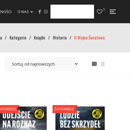
0
NOŚCI
O NAS
a
/
Kategorie
/
Książki
/
Historia
/
II Wojna Światowa
APOWIEDŹ
ZAPOWIEDŹ