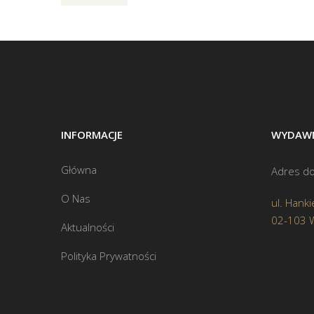
INFORMACJE
WYDAWN
Główna
Adres do
O Nas
ul. Hanki
02-103 
Aktualności
Polityka Prywatności