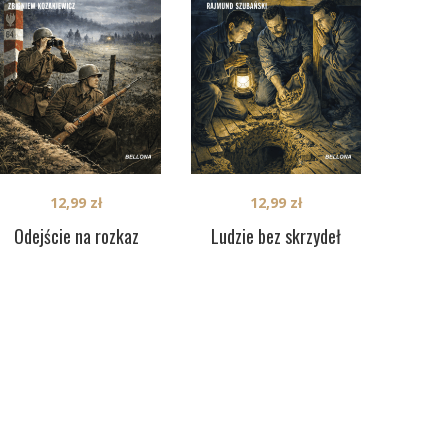
12,99
zł
12,99
zł
Odejście na rozkaz
Ludzie bez skrzydeł