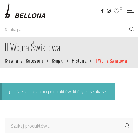
0
II Wojna Światowa
Główna
/
Kategorie
/
Książki
/
Historia
/
II Wojna Światowa
Nie znaleziono produktów, których szukasz.