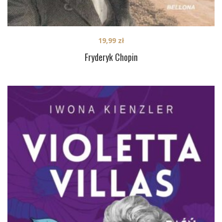
19,99
zł
Fryderyk Chopin