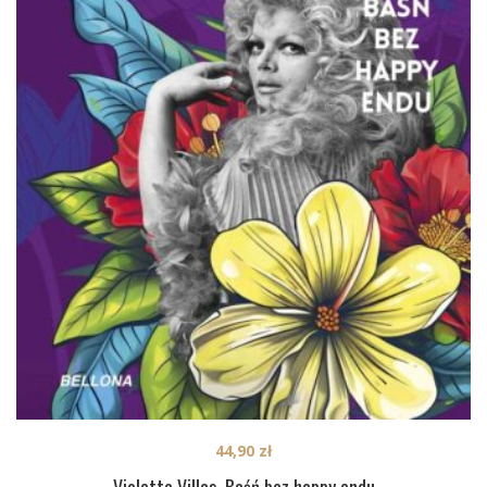
44,90
zł
Violetta Villas. Baśń bez happy endu