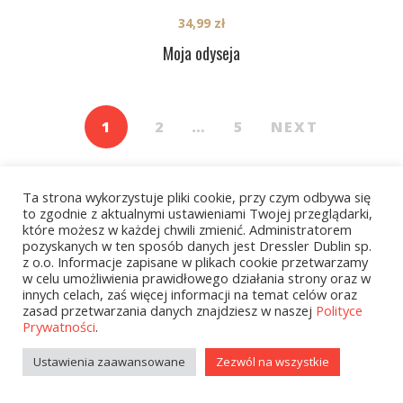
34,99
zł
Moja odyseja
1
2
…
5
NEXT
Ta strona wykorzystuje pliki cookie, przy czym odbywa się
to zgodnie z aktualnymi ustawieniami Twojej przeglądarki,
które możesz w każdej chwili zmienić. Administratorem
pozyskanych w ten sposób danych jest Dressler Dublin sp.
z o.o. Informacje zapisane w plikach cookie przetwarzamy
Kategorie
w celu umożliwienia prawidłowego działania strony oraz w
innych celach, zaś więcej informacji na temat celów oraz
zasad przetwarzania danych znajdziesz w naszej
Polityce
Prywatności
.
zobacz wszystkie
Ustawienia zaawansowane
Zezwól na wszystkie
Kolekcje Biedronka