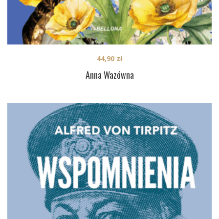
44,90
zł
Anna Wazówna