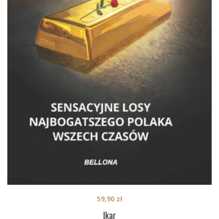
59,90
zł
Ikar